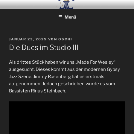
Zum
LES DUCS DE LA POMPE
Swing mit Stil
Inhalt
Menü
springen
VERÖFFENTLICHT
JANUAR 23, 2025
VON
OSCHI
AM
Die Ducs im Studio III
Als drittes Stück haben wir uns „Made For Wesley“
ausgesucht. Dieses kommt aus der modernen Gypsy
Jazz Szene. Jimmy Rosenberg hat es erstmals
aufgenommen. Jedoch geschrieben wurde es vom
Bassisten Rinus Steinbach.