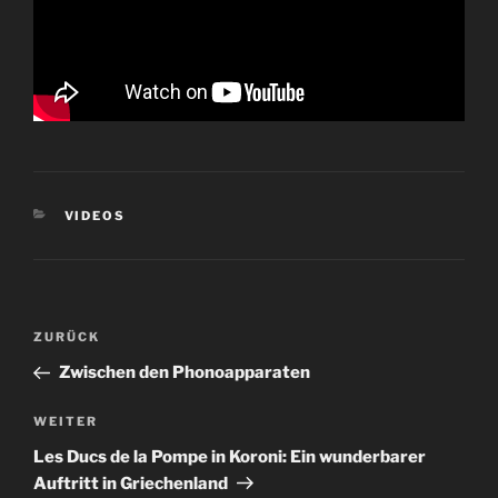
KATEGORIEN
VIDEOS
Beitragsnavigation
Vorheriger
ZURÜCK
Beitrag
Zwischen den Phonoapparaten
Nächster
WEITER
Beitrag
Les Ducs de la Pompe in Koroni: Ein wunderbarer
Auftritt in Griechenland