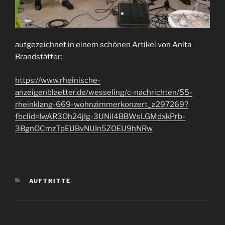
aufgezeichnet in einem schönen Artikel von Anita
Brandstätter:
https://www.rheinische-
anzeigenblaetter.de/wesseling/c-nachrichten/55-
rheinklang-669-wohnzimmerkonzert_a297269?
fbclid=IwAR3Oh24jIg-3UNil4BBWsLGMdxkPrb-
3BgnOCmzTpEUBvNUIn5ZOEU9hNRw
KATEGORIEN
AUFTRITTE