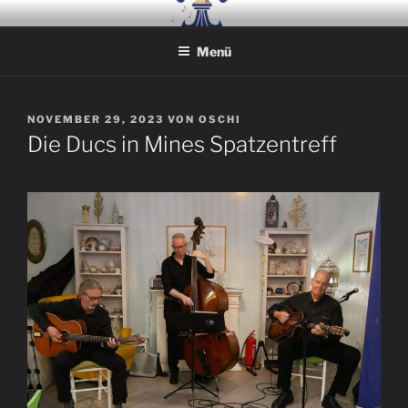
Zum
LES DUCS DE LA POMPE
Swing mit Stil
Inhalt
Menü
springen
VERÖFFENTLICHT
NOVEMBER 29, 2023
VON
OSCHI
AM
Die Ducs in Mines Spatzentreff